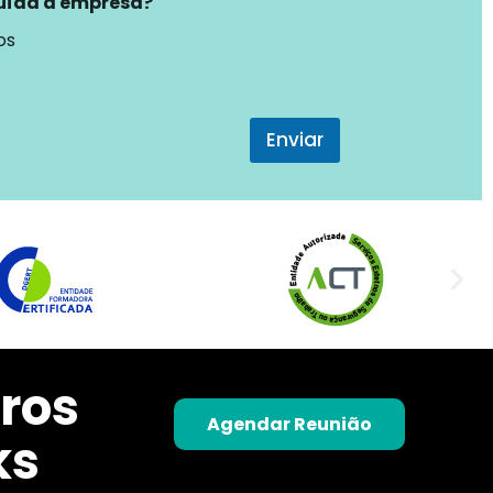
tuída a empresa?
os
Enviar
ros
Agendar Reunião
ks