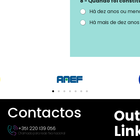
8 - Quando foi consti
Há dez anos ou men
Há mais de dez anos
Contactos
Out
Lin
+351 220 139 056
Chamada para rede fixa nacional