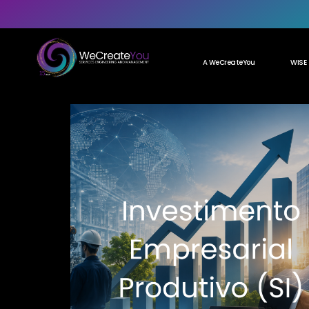
A WeCreateYou
WISE