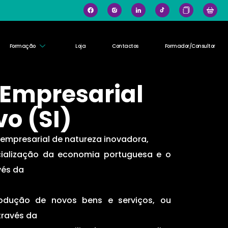
Formação
Loja
Contactos
Formador/Consultor
 Empresarial
vo (SI)
 empresarial de natureza inovadora,
cialização da economia portuguesa e o
vés da
odução de novos bens e serviços, ou
través da