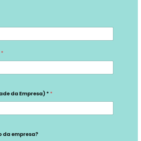
a
*
dade da Empresa) *
*
ão da empresa?