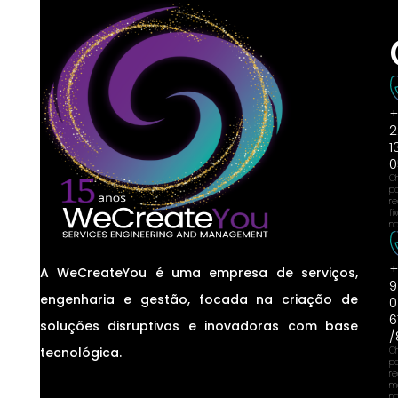
+
2
1
0
C
p
r
fi
na
+
A WeCreateYou é uma empresa de serviços,
9
engenharia e gestão, focada na criação de
0
6
soluções disruptivas e inovadoras com base
/
tecnológica.
C
p
r
m
na