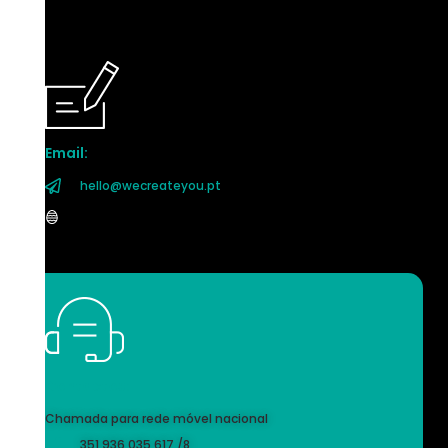
Email:
hello@wecreateyou.pt
Contactos:
Chamada para rede móvel nacional
351 936 035 617 /8