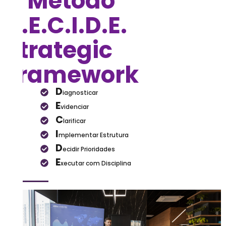
O Método
D.E.C.I.D.E.
Strategic
Framework
D
iagnosticar
E
videnciar
C
larificar
I
mplementar Estrutura
D
ecidir Prioridades
E
xecutar com Disciplina