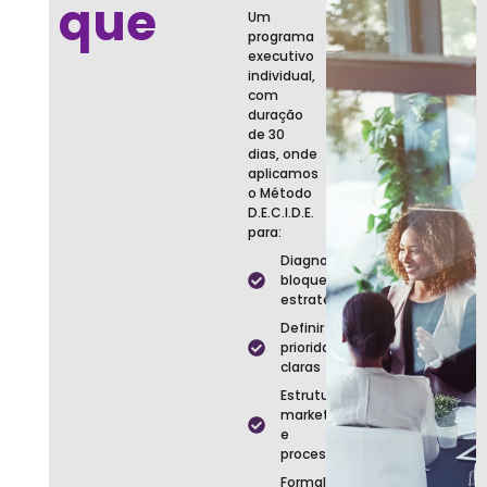
O que
Um
programa
é
executivo
individual,
com
duração
de 30
dias, onde
aplicamos
o Método
D.E.C.I.D.E.
para:
Diagnosticar
bloqueios
estratégicos
Definir
prioridades
claras
Estruturar
marketing
e
processos
Formalizar