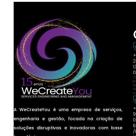
+
2
1
0
C
p
r
fi
na
+
A WeCreateYou é uma empresa de serviços,
9
engenharia e gestão, focada na criação de
0
6
soluções disruptivas e inovadoras com base
/