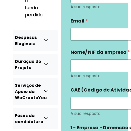
a
A sua resposta
fundo
perdido
Email
*
Despesas
Elegíveis
Nome/ NIF da empresa
*
Duração do
Projeto
A sua resposta
Serviços de
CAE (Código de Ativida
Apoio da
WeCreateYou
A sua resposta
Fases da
candidatura
1 - Empresa - Dimensão