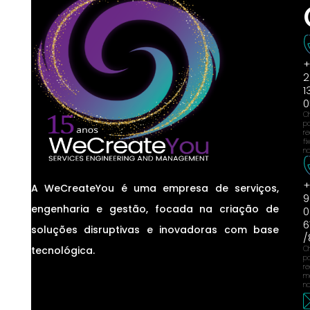
+
2
1
0
C
p
r
fi
na
+
A WeCreateYou é uma empresa de serviços,
9
engenharia e gestão, focada na criação de
0
6
soluções disruptivas e inovadoras com base
/
tecnológica.
C
p
r
m
na