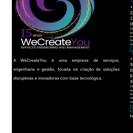
+
2
1
0
C
p
r
fi
na
+
A WeCreateYou é uma empresa de serviços,
9
engenharia e gestão, focada na criação de soluções
0
6
disruptivas e inovadoras com base tecnológica.
/
C
p
r
m
na
h